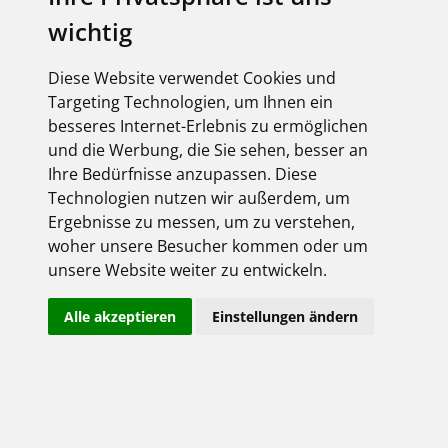
wichtig
Kopp, Fabian
24
f.kopp@mkegh.de
Kopp, Markus
10
m.kopp@mkegh.de
Diese Website verwendet Cookies und
Meisch, Florian
17
info@mkegh.de
Targeting Technologien, um Ihnen ein
Quambusch, Christian
16
c.quambusch@mkegh.de
besseres Internet-Erlebnis zu ermöglichen
Sutterlei, Gregor
11
g.sutterlei@mkegh.de
und die Werbung, die Sie sehen, besser an
Ihre Bedürfnisse anzupassen. Diese
Zachas, Philipp
15
p.zachas@mkegh.de
Technologien nutzen wir außerdem, um
Ergebnisse zu messen, um zu verstehen,
woher unsere Besucher kommen oder um
Öffnungszeiten
unsere Website weiter zu entwickeln.
Alle akzeptieren
Einstellungen ändern
Montag - Donnerstag
7:00 - 17:00 Uhr
Freitag
7:00 - 14:00 Uhr
Markus Kopp Elektrogroßhandels GmbH