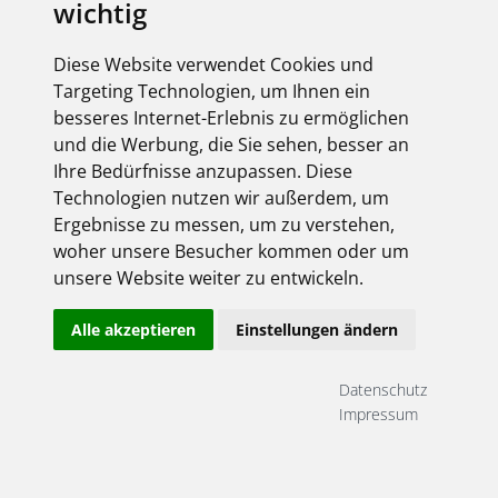
wichtig
Diese Website verwendet Cookies und
Der Schutz Ihrer personenbezogenen Daten, wie z.B.
Targeting Technologien, um Ihnen ein
Geburtsdatum, Name, Telefonnummer, Anschrift etc., ist
besseres Internet-Erlebnis zu ermöglichen
uns ein wichtiges Anliegen.
und die Werbung, die Sie sehen, besser an
Ihre Bedürfnisse anzupassen. Diese
Technologien nutzen wir außerdem, um
Der Zweck dieser Datenschutzerklärung besteht darin,
Ergebnisse zu messen, um zu verstehen,
Sie über die Verarbeitung Ihrer personenbezogenen
woher unsere Besucher kommen oder um
Daten zu informieren, die wir bei einem Seitenbesuch
unsere Website weiter zu entwickeln.
von Ihnen sammeln.
Unsere Datenschutzpraxis steht im Einklang mit den
Alle akzeptieren
Einstellungen ändern
gesetzlichen Regelungen der
Datenschutzgrundverordnung der EU (DSGVO) und dem
Datenschutz
Bundesdatenschutzgesetz (BDSG).
Impressum
Die nachfolgende Datenschutzerklärung dient der
Erfüllung der sich aus der DSGVO ergebenden
Informationspflichten.