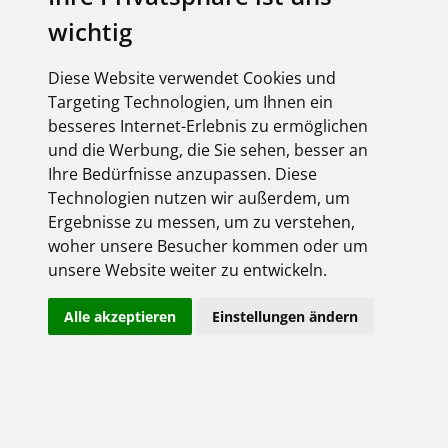
vorteilhaft erwiesen - überall in Deutschland und
wichtig
Europa. Unsere Markenhersteller stehen für Qualität
und Leistung. Sie nehmen im Bewusstsein der
Konsumenten im industriellen und privaten Bereich
Diese Website verwendet Cookies und
seit Jahrzehnten eine herausragende Stellung ein.
Targeting Technologien, um Ihnen ein
Selbst in wirtschaftlich schwierigen Zeiten überzeugen
besseres Internet-Erlebnis zu ermöglichen
sie durch Zuverlässigkeit, Engagement und
und die Werbung, die Sie sehen, besser an
Beständigkeit.
Ihre Bedürfnisse anzupassen. Diese
Technologien nutzen wir außerdem, um
Ergebnisse zu messen, um zu verstehen,
woher unsere Besucher kommen oder um
unsere Website weiter zu entwickeln.
Alle akzeptieren
Einstellungen ändern