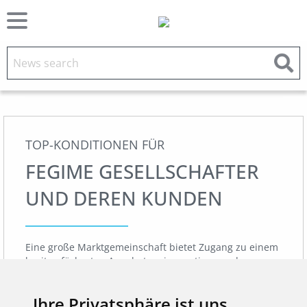
TOP-KONDITIONEN FÜR
FEGIME GESELLSCHAFTER
UND DEREN KUNDEN
Eine große Marktgemeinschaft bietet Zugang zu einem
breit gefächerten Angebot an innovativen und
bewährten Markenprodukten. Die Zusammenarbeit der
FEGIME mit strategischen Marken-Lieferanten hat sich
Ihre Privatsphäre ist uns
in diesem Zusammenhang als außerordentlich