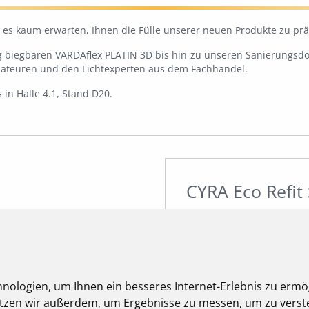
n es kaum erwarten, Ihnen die Fülle unserer neuen Produkte zu prä
 biegbaren VARDAflex PLATIN 3D bis hin zu unseren Sanierungsdow
allateuren und den Lichtexperten aus dem Fachhandel.
in Halle 4.1, Stand D20.
CYRA Eco Refit
Die EU hat verbindliche V
energieverbrauchsrelevant
Leuchtmittel wie Kompaktl
Handel genommen.
nologien, um Ihnen ein besseres Internet-Erlebnis zu ermö
nutzen wir außerdem, um Ergebnisse zu messen, um zu ver