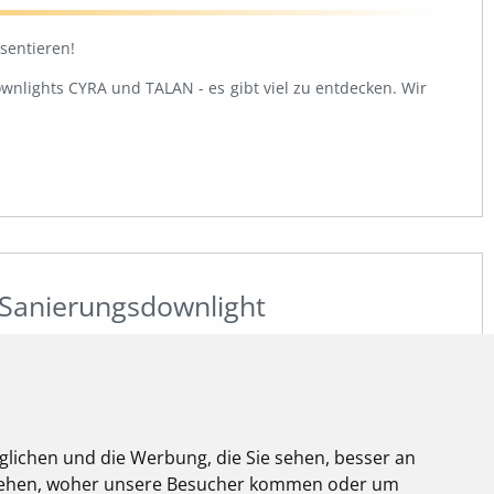
sentieren!
nlights CYRA und TALAN - es gibt viel zu entdecken. Wir
 Sanierungsdownlight
orgaben zur Verbesserung der Umweltverträglichkeit
er Produkte erlassen. Seit 2023 werden gängige
euchtstoff-, Leuchtstoff- und Halogenlampen aus dem
glichen und die Werbung, die Sie sehen, besser an
stehen, woher unsere Besucher kommen oder um