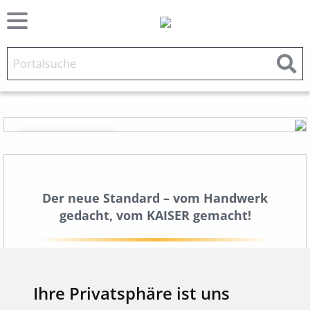
Der neue Standard – vom Handwerk
gedacht, vom KAISER gemacht!
Steigende Anforderungen an Energieeffizienz,
komplexe Normen und hoher Zeitdruck prägen
Ihre Privatsphäre ist uns
den Alltag der Elektroinstallation. Mit der neuen
1
UP
Produktfamilie
hat KAISER den klassischen