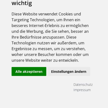
wichtig
Unterputzdosen ein zukunftsorientiertes Upgrade
verpasst und bietet für jede Baustellensituation
die passende Lösung. Elektroinstallateure haben
Diese Website verwendet Cookies und
die freie Wahl zwischen bewährter
Gipsmontage
Targeting Technologien, um Ihnen ein
und zeitsparender
Klemmrippenbefestigung
–
besseres Internet-Erlebnis zu ermöglichen
jeweils in gewohnt hoher KAISER-Qualität.
und die Werbung, die Sie sehen, besser an
Durchdachte Produktfeatures wie die
bodennahe
Ihre Bedürfnisse anzupassen. Diese
Durchverdrahtung,
ein
vergrößertes
Technologien nutzen wir außerdem, um
Installationsvolumen,
die
seitenneutrale
Ergebnisse zu messen, um zu verstehen,
Kombinierbarkeit im 71-mm-Normabstand
woher unsere Besucher kommen oder um
sowie
luftdichte ECON-Ausführungen gemäß
DIN 18015-5
sorgen für maximale Flexibilität,
unsere Website weiter zu entwickeln.
normgerechte Ausführung und effiziente
1
Montage. So setzt KAISER mit UP
neue Standards
Alle akzeptieren
Einstellungen ändern
für eine sichere, schnelle und zukunftsfähige
Unterputzinstallation.
Datenschutz
Impressum