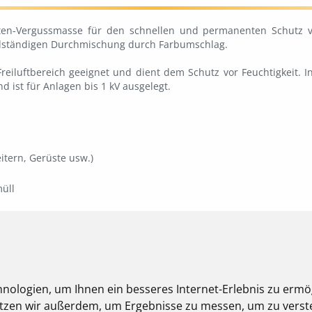
nten-Vergussmasse für den schnellen und permanenten Schutz vo
llständigen Durchmischung durch Farbumschlag.
reiluftbereich geeignet und dient dem Schutz vor Feuchtigkeit. 
d ist für Anlagen bis 1 kV ausgelegt.
tern, Gerüste usw.)
üll
Jetzt EXPRESS-GEL entdecken – schnell, sicher, innovativ!
nologien, um Ihnen ein besseres Internet-Erlebnis zu ermö
nutzen wir außerdem, um Ergebnisse zu messen, um zu ver